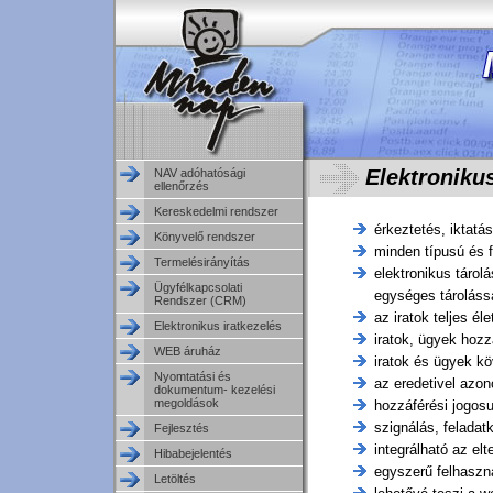
Elektronikus
NAV adóhatósági
ellenőrzés
Kereskedelmi rendszer
érkeztetés, iktatá
Könyvelő rendszer
minden típusú és f
Termelésirányítás
elektronikus tárolá
Ügyfélkapcsolati
egységes tárolássa
Rendszer (CRM)
az iratok teljes é
Elektronikus iratkezelés
iratok, ügyek hozz
WEB áruház
iratok és ügyek kö
Nyomtatási és
az eredetivel azon
dokumentum- kezelési
megoldások
hozzáférési jogosu
szignálás, feladat
Fejlesztés
integrálható az elt
Hibabejelentés
egyszerű felhaszná
Letöltés