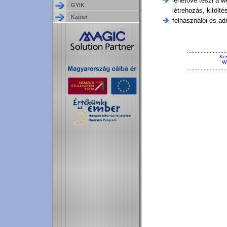
lehetővé teszi a w
GYIK
létrehozás, kitölté
Karrier
felhasználói és ad
..........................
Ker
W
..........................